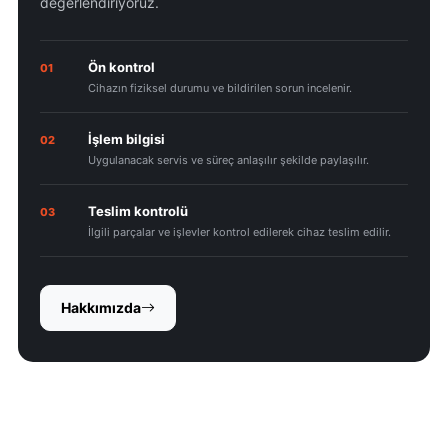
değerlendiriyoruz.
Ön kontrol
01
Cihazın fiziksel durumu ve bildirilen sorun incelenir.
İşlem bilgisi
02
Uygulanacak servis ve süreç anlaşılır şekilde paylaşılır.
Teslim kontrolü
03
İlgili parçalar ve işlevler kontrol edilerek cihaz teslim edilir.
Hakkımızda