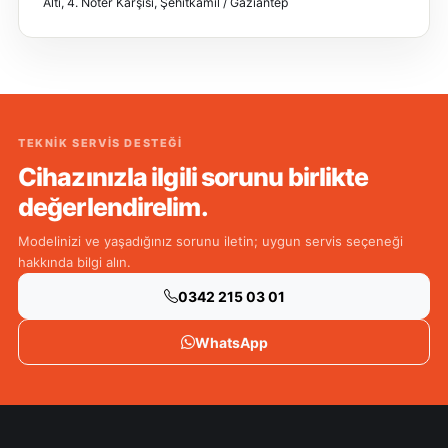
Altı, 4. Noter Karşısı, Şehitkamil / Gaziantep
TEKNIK SERVIS DESTEĞI
Cihazınızla ilgili sorunu birlikte
değerlendirelim.
Modelinizi ve yaşadığınız sorunu iletin; uygun servis seçeneği
hakkında bilgi alın.
0342 215 03 01
WhatsApp