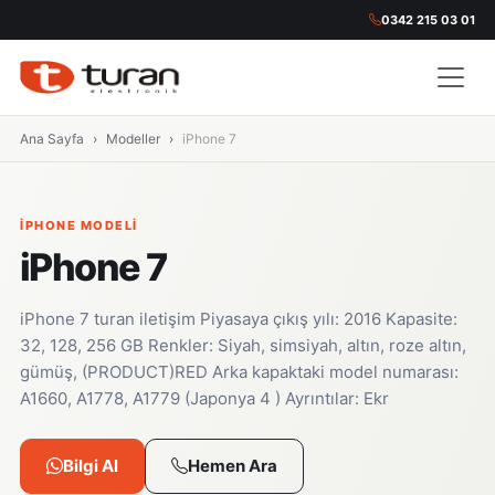
0342 215 03 01
Ana Sayfa
Modeller
iPhone 7
IPHONE MODELI
iPhone 7
iPhone 7 turan iletişim Piyasaya çıkış yılı: 2016 Kapasite:
32, 128, 256 GB Renkler: Siyah, simsiyah, altın, roze altın,
gümüş, (PRODUCT)RED Arka kapaktaki model numarası:
A1660, A1778, A1779 (Japonya 4 ) Ayrıntılar: Ekr
Bilgi Al
Hemen Ara