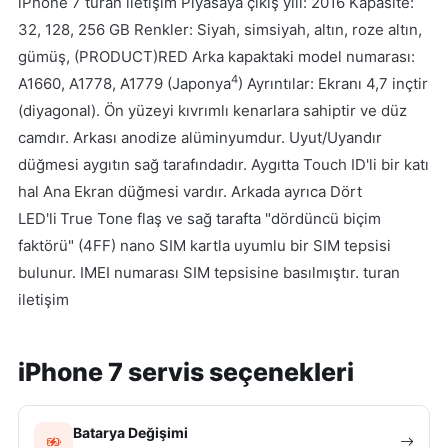
iPhone 7 turan iletişim Piyasaya çıkış yılı: 2016 Kapasite:
32, 128, 256 GB Renkler: Siyah, simsiyah, altın, roze altın,
gümüş, (PRODUCT)RED Arka kapaktaki model numarası:
4
A1660, A1778, A1779 (Japonya
)
Ayrıntılar: Ekranı 4,7 inçtir
(diyagonal). Ön yüzeyi kıvrımlı kenarlara sahiptir ve düz
camdır. Arkası anodize alüminyumdur. Uyut/Uyandır
düğmesi aygıtın sağ tarafındadır. Aygıtta Touch ID'li bir katı
hal Ana Ekran düğmesi vardır. Arkada ayrıca Dört
LED'li
True Tone flaş ve sağ tarafta "dördüncü biçim
faktörü" (4FF) nano SIM kartla uyumlu bir SIM tepsisi
bulunur. IMEI numarası SIM tepsisine basılmıştır.
turan
iletişim
iPhone 7 servis seçenekleri
Batarya Değişimi