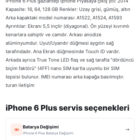
iPhone 6 Plus gaziantep iphone Piyasaya çıkış yılı: 2014
Kapasite: 16, 64, 128 GB Renkler: Uzay grisi, gümüş, altın
Arka kapaktaki model numarası: A1522, A1524, A1593
Ayrıntılar: Ekranı 5,5 inçtir (diyagonal). Ön yüzeyi kıvrımlı
kenarlara sahiptir ve camdır. Arkası anodize
alüminyumdur. Uyut/Uyandır düğmesi aygıtın sağ
tarafındadır. Ana Ekran düğmesinde Touch ID vardır.
Arkada ayrıca True Tone LED flaş ve sağ tarafta "dördüncü
biçim faktörü" (4FF) nano SIM kartla uyumlu bir SIM
tepsisi bulunur. IMEI numarası arka kapağa basılmıştır.
turan iletişim
iPhone 6 Plus servis seçenekleri
Batarya Değişimi
iPhone 6 Plus Batarya Değişimi