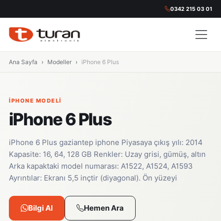
0342 215 03 01
Ana Sayfa
Modeller
iPhone 6 Plus
IPHONE MODELI
iPhone 6 Plus
iPhone 6 Plus gaziantep iphone Piyasaya çıkış yılı: 2014
Kapasite: 16, 64, 128 GB Renkler: Uzay grisi, gümüş, altın
Arka kapaktaki model numarası: A1522, A1524, A1593
Ayrıntılar: Ekranı 5,5 inçtir (diyagonal). Ön yüzeyi
Bilgi Al
Hemen Ara