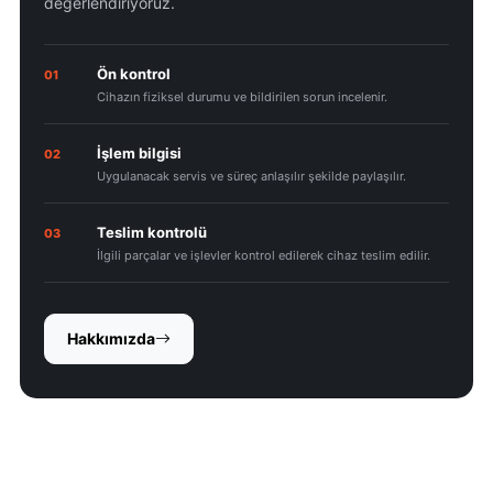
değerlendiriyoruz.
Ön kontrol
01
Cihazın fiziksel durumu ve bildirilen sorun incelenir.
İşlem bilgisi
02
Uygulanacak servis ve süreç anlaşılır şekilde paylaşılır.
Teslim kontrolü
03
İlgili parçalar ve işlevler kontrol edilerek cihaz teslim edilir.
Hakkımızda