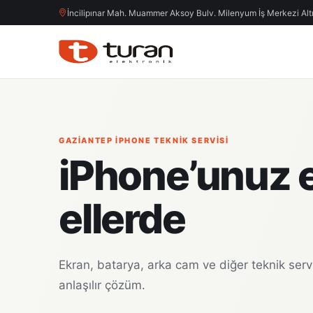
İncilipınar Mah. Muammer Aksoy Bulv. Milenyum İş Merkezi Altı,
GAZIANTEP IPHONE TEKNIK SERVISI
iPhone’unuz 
ellerde
Ekran, batarya, arka cam ve diğer teknik servis
anlaşılır çözüm.