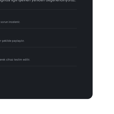
 sorun incelenir.
 şekilde paylaşılır.
lerek cihaz teslim edilir.