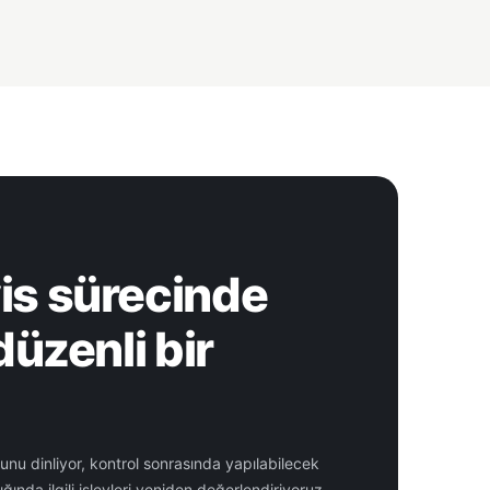
is sürecinde
düzenli bir
orunu dinliyor, kontrol sonrasında yapılabilecek
ğında ilgili işlevleri yeniden değerlendiriyoruz.