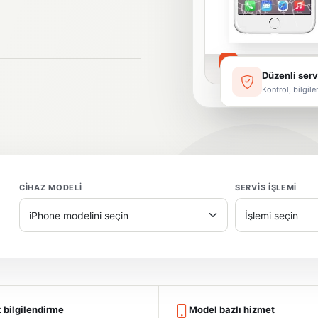
Ekran Değişim
01
Düzenli serv
Kontrol, bilgil
CIHAZ MODELI
SERVIS IŞLEMI
 bilgilendirme
Model bazlı hizmet