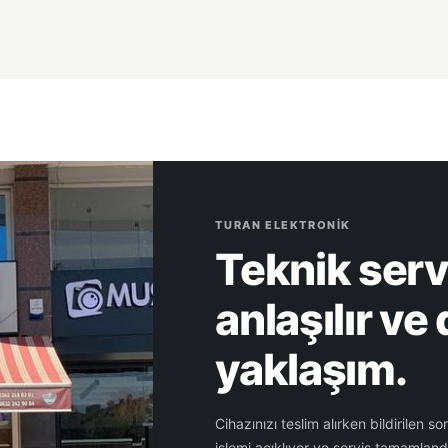
TURAN ELEKTRONIK
Teknik serv
anlaşılır ve 
yaklaşım.
Cihazınızı teslim alırken bildirilen s
işlemi açıklıyor ve servis tamamlandı