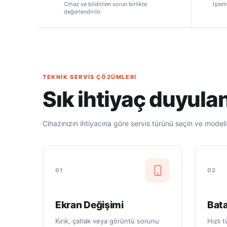
Cihaz ve bildirilen sorun birlikte
İşlem
değerlendirilir.
TEKNIK SERVIS ÇÖZÜMLERI
Sık ihtiyaç duyulan
Cihazınızın ihtiyacına göre servis türünü seçin ve modelin
01
02
Ekran Değişimi
Bata
Kırık, çatlak veya görüntü sorunu
Hızlı