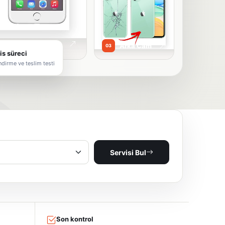
i
Arka Cam
03
is süreci
endirme ve teslim testi
Servisi Bul
Son kontrol