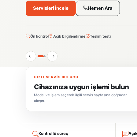
Servisleri İncele
Hemen Ara
Ön kontrol
Açık bilgilendirme
Teslim testi
HIZLI SERVIS BULUCU
Cihazınıza uygun işlemi bulun
Model ve işlem seçerek ilgili servis sayfasına doğrudan
ulaşın.
Kontrollü süreç
Açık