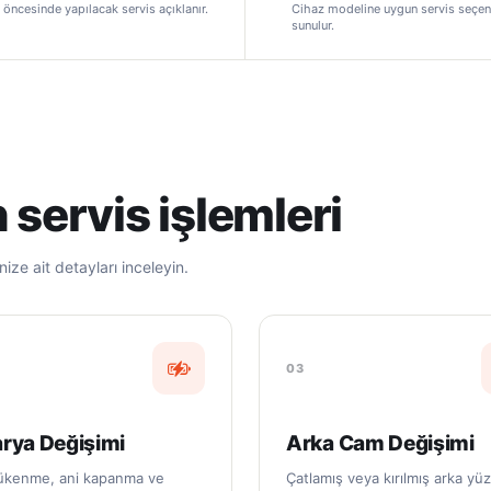
 öncesinde yapılacak servis açıklanır.
Cihaz modeline uygun servis seçen
sunulur.
 servis işlemleri
ize ait detayları inceleyin.
03
rya Değişimi
Arka Cam Değişimi
 tükenme, ani kapanma ve
Çatlamış veya kırılmış arka yü